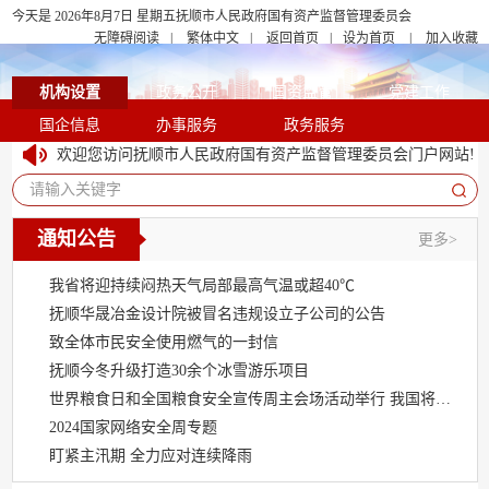
今天是 2026年8月7日 星期五
抚顺市人民政府国有资产监督管理委员会
无障碍阅读
|
繁体中文
|
返回首页
|
设为首页
|
加入收藏
机构设置
政务公开
国资监管
党建工作
国企信息
办事服务
政务服务
欢迎您访问抚顺市人民政府国有资产监督管理委员会门户网站!
请输入关键字
通知公告
更多>
我省将迎持续闷热天气局部最高气温或超40℃
抚顺华晟冶金设计院被冒名违规设立子公司的公告
致全体市民安全使用燃气的一封信
抚顺今冬升级打造30余个冰雪游乐项目
世界粮食日和全国粮食安全宣传周主会场活动举行 我国将以高水平法治保障粮食安全
2024国家网络安全周专题
盯紧主汛期 全力应对连续降雨