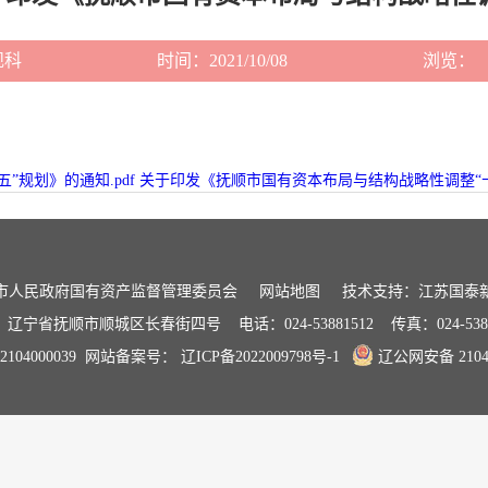
规科
时间：2021/10/08
浏览：
规划》的通知.pdf
关于印发《抚顺市国有资本布局与结构战略性调整“十四
市人民政府国有资产监督管理委员会
网站地图
技术支持：江苏国泰
：辽宁省抚顺市顺城区长春街四号
电话：024-53881512
传真：024-538
04000039
网站备案号： 辽ICP备2022009798号-1
辽公网安备 21041