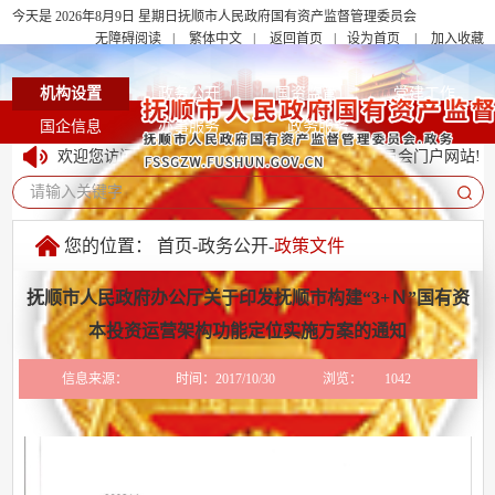
今天是 2026年8月9日 星期日
抚顺市人民政府国有资产监督管理委员会
无障碍阅读
|
繁体中文
|
返回首页
|
设为首页
|
加入收藏
机构设置
政务公开
国资监管
党建工作
国企信息
办事服务
政务服务
欢迎您访问抚顺市人民政府国有资产监督管理委员会门户网站!
请输入关键字
您的位置：
首页
-
政务公开
-
政策文件
抚顺市人民政府办公厅关于印发抚顺市构建“3+Ｎ”国有资
本投资运营架构功能定位实施方案的通知
信息来源：
时间：2017/10/30
浏览：
1042